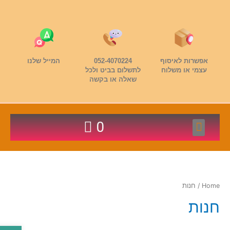
אפשרות לאיסוף
052-4070224
המייל שלנו
עצמי או משלוח
לתשלום בביט ולכל
שאלה או בקשה
ייצור משחקים בסין
הדפסת ספרים בסין
ייצור אריזות בסין
שקיות נייר ממותגות מסין
קלפי טיפול- קלפי טריגר
אביזרים לפיתוח משחקי קופסא
Home
/ חנות
חנות